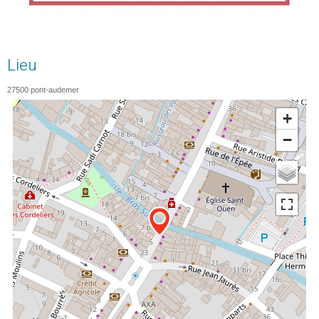
Lieu
27500
pont-audemer
+
−