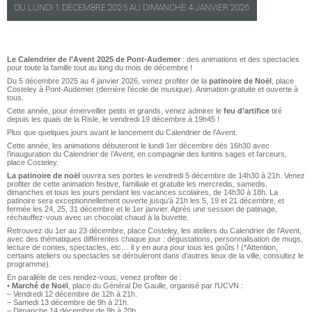
DU
LUNDI
1 DÉCEMBRE 2025 AU
DIMANCHE
4 JANVIER 2026
Le Calendrier de l’Avent 2025 de Pont-Audemer
: des animations et des spectacles
pour toute la famille tout au long du mois de décembre !
Du 5 décembre 2025 au 4 janvier 2026, venez profiter de la
patinoire de Noël
, place
Costeley à Pont-Audemer (derrière l’école de musique). Animation gratuite et ouverte à
tous.
Cette année, pour émerveiller petits et grands, venez admirer le
feu d’artifice
tiré
depuis les quais de la Risle, le vendredi 19 décembre à 19h45 !
Plus que quelques jours avant le lancement du Calendrier de l’Avent.
Cette année, les animations débuteront le lundi 1er décembre dès 16h30 avec
l’inauguration du Calendrier de l’Avent, en compagnie des luntins sages et farceurs,
place Costeley.
La patinoire de noël
ouvrira ses portes le vendredi 5 décembre de 14h30 à 21h. Venez
profiter de cette animation festive, familiale et gratuite les mercredis, samedis,
dimanches et tous les jours pendant les vacances scolaires, de 14h30 à 18h. La
patinoire sera exceptionnellement ouverte jusqu’à 21h les 5, 19 et 21 décembre, et
fermée les 24, 25, 31 décembre et le 1er janvier. Après une session de patinage,
réchauffez-vous avec un chocolat chaud à la buvette.
Retrouvez du 1er au 23 décembre, place Costeley, les ateliers du Calendrier de l’Avent,
avec des thématiques différentes chaque jour : dégustations, personnalisation de mugs,
lecture de contes, spectacles, etc… il y en aura pour tous les goûts ! (*Attention,
certains ateliers ou spectacles se dérouleront dans d’autres lieux de la ville, consultez le
programme).
En parallèle de ces rendez-vous, venez profiter de :
•
Marché de Noël
, place du Général De Gaulle, organisé par l’UCVN :
– Vendredi 12 décembre de 12h à 21h.
– Samedi 13 décembre de 9h à 21h.
– Dimanche 14 décembre de 9h à 20h.