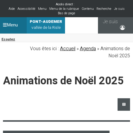
Accès direct :
Aide
Accessibilité
Menu
Menu de la rubrique
Contenu
Recherche
Je suis
Bas de page
Je suis
PONT-AUDEMER
Menu
vallée de la Risle
Ecoutez
Vous êtes ici :
Accueil
»
Agenda
» Animations de
Noël 2025
Animations de Noël 2025