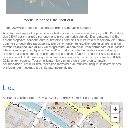
Broderie Catherine Glinel Mortreuil
: https://www.journeesdesmetiersdart.fr/programmation-virtuelle
Afin d’accompagner les professionnels dans leur promotion numérique, cette 15e édition
des JEMA sera marquée par une riche programmation digitale. Des contenus inédits
seront proposés pendant toute la semaine et diffusés sur les réseaux sociaux de l’INMA
comme sur ceux des participants, afin de renforcer les expériences et temps forts du
format traditionnel des JEMA. Au programme, découvertes, rencontres virtuelles, visites
interactives et jeux en ligne, à l’instar d’un chatbot sur le thème des métiers d’art qui
permettra au public de se mettre dans la peau d’un créateur, de choisir sa matière de
prédilection et de découvrir quelle œuvre exceptionnelle présentée pendant les JEMA
2021 lui correspond. Tout en orientant les visiteurs vers une programmation
personnalisée, cet outil sera l’occasion d’explorer, de manière ludique, la diversité des
pratiques des métiers d’art et du patrimoine vivant.
Lieu
64 rue de la République - 27500 PONT-AUDEMER
27500
Pont-Audemer
+
−