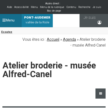
Accès direct :
Aide
Accessibilité
Menu
Menu de la rubrique
Contenu
Recherche
Je suis
Bas de page
Je suis
PONT-AUDEMER
Menu
vallée de la Risle
Ecoutez
Vous êtes ici :
Accueil
»
Agenda
» Atelier broderie
- musée Alfred-Canel
Atelier broderie - musée
Alfred-Canel