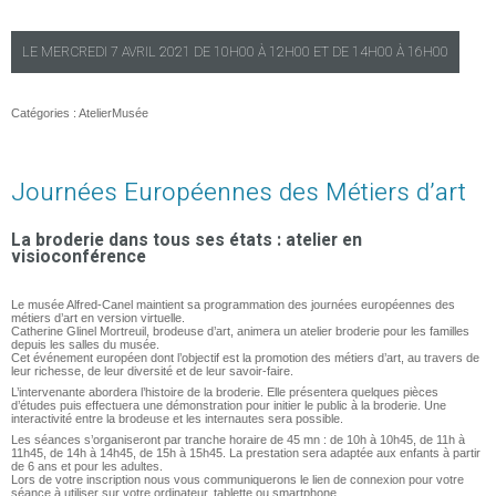
LE
MERCREDI
7 AVRIL 2021 DE
10H00
À
12H00
ET DE
14H00
À
16H00
Catégories :
Atelier
Musée
Journées Européennes des Métiers d’art
La broderie dans tous ses états : atelier en
visioconférence
Le musée Alfred-Canel maintient sa programmation des journées européennes des
métiers d’art en version virtuelle.
Catherine Glinel Mortreuil, brodeuse d’art, animera un atelier broderie pour les familles
depuis les salles du musée.
Cet événement européen dont l’objectif est la promotion des métiers d’art, au travers de
leur richesse, de leur diversité et de leur savoir-faire.
L’intervenante abordera l’histoire de la broderie. Elle présentera quelques pièces
d’études puis effectuera une démonstration pour initier le public à la broderie. Une
interactivité entre la brodeuse et les internautes sera possible.
Les séances s’organiseront par tranche horaire de 45 mn : de 10h à 10h45, de 11h à
11h45, de 14h à 14h45, de 15h à 15h45. La prestation sera adaptée aux enfants à partir
de 6 ans et pour les adultes.
Lors de votre inscription nous vous communiquerons le lien de connexion pour votre
séance à utiliser sur votre ordinateur, tablette ou smartphone.