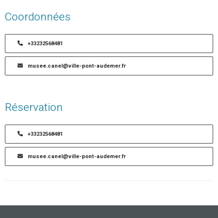
Coordonnées
+33232568481
musee.canel@ville-pont-audemer.fr
Réservation
+33232568481
musee.canel@ville-pont-audemer.fr