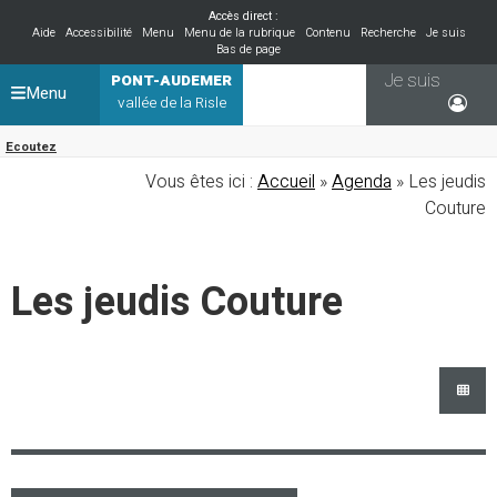
Accès direct :
Aide
Accessibilité
Menu
Menu de la rubrique
Contenu
Recherche
Je suis
Bas de page
Je suis
PONT-AUDEMER
Menu
vallée de la Risle
Ecoutez
Vous êtes ici :
Accueil
»
Agenda
» Les jeudis
Couture
Les jeudis Couture