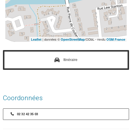
| données ©
/ODbL - rendu
Leaflet
OpenStreetMap
OSM France
Itinéraire
Coordonnées
02 32 42 35 03