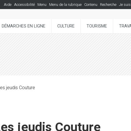
Aide
Accessibilité
Menu
Menu de la rubrique
Contenu
Recherche
Je suis
DÉMARCHES EN LIGNE
CULTURE
TOURISME
TRAVA
Les jeudis Couture
Les jeudis Couture