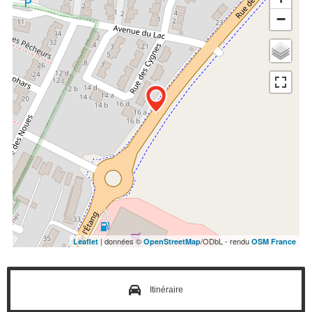
−
| données ©
/ODbL - rendu
Leaflet
OpenStreetMap
OSM France
Itinéraire