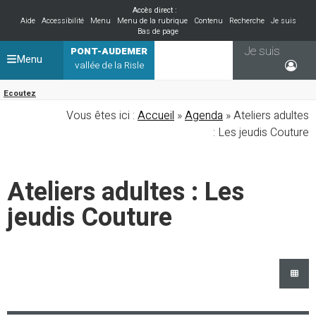
Accès direct :
Aide
Accessibilité
Menu
Menu de la rubrique
Contenu
Recherche
Je suis
Bas de page
Je suis
PONT-AUDEMER
Menu
vallée de la Risle
Ecoutez
Vous êtes ici :
Accueil
»
Agenda
» Ateliers adultes
: Les jeudis Couture
Ateliers adultes : Les
jeudis Couture