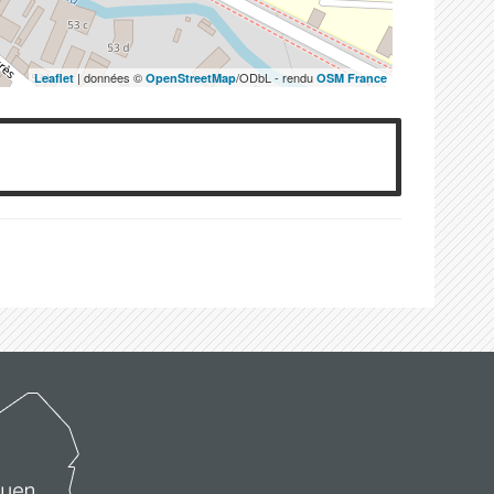
| données ©
/ODbL - rendu
Leaflet
OpenStreetMap
OSM France