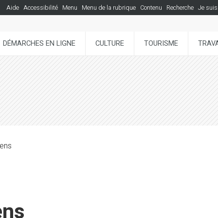
Aide
Accessibilité
Menu
Menu de la rubrique
Contenu
Recherche
Je suis
DÉMARCHES EN LIGNE
CULTURE
TOURISME
TRAVA
yens
ens