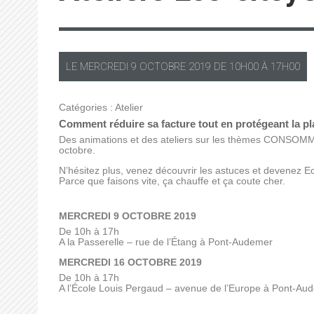
LE
MERCREDI
9 OCTOBRE 2019 DE
10H00
À
17H00
Catégories :
Atelier
Comment réduire sa facture tout en protégeant la pl
Des animations et des ateliers sur les thèmes CON
octobre.
N’hésitez plus, venez découvrir les astuces et devenez Ec
Parce que faisons vite, ça chauffe et ça coute cher.
MERCREDI 9 OCTOBRE 2019
De 10h à 17h
A la Passerelle – rue de l’Étang à Pont-Audemer
MERCREDI 16 OCTOBRE 2019
De 10h à 17h
A l’École Louis Pergaud – avenue de l’Europe à Pont-Au