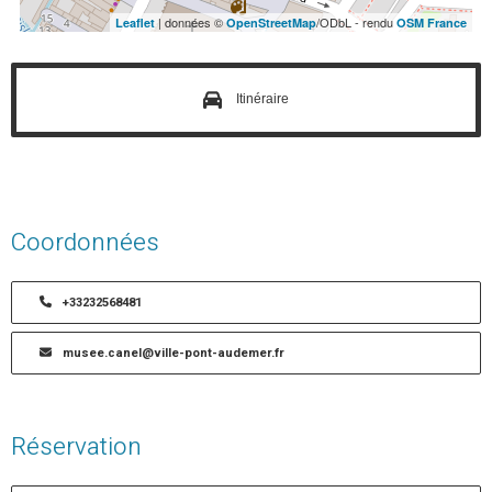
| données ©
/ODbL - rendu
Leaflet
OpenStreetMap
OSM France
Itinéraire
Coordonnées
+33232568481
musee.canel@ville-pont-audemer.fr
Réservation