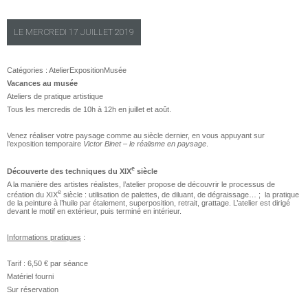
LE
MERCREDI
17 JUILLET 2019
Catégories :
Atelier
Exposition
Musée
Vacances au musée
Ateliers de pratique artistique
Tous les mercredis de 10h à 12h en juillet et août.
Venez réaliser votre paysage comme au siècle dernier, en vous appuyant sur
l’exposition temporaire
Victor Binet – le réalisme en paysage
.
e
Découverte des techniques du XIX
siècle
A la manière des artistes réalistes, l’atelier propose de découvrir le processus de
e
création du XIX
siècle : utilisation de palettes, de diluant, de dégraissage… ; la pratique
de la peinture à l’huile par étalement, superposition, retrait, grattage. L’atelier est dirigé
devant le motif en extérieur, puis terminé en intérieur.
Informations pratiques
:
Tarif : 6,50 € par séance
Matériel fourni
Sur réservation