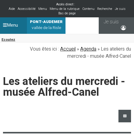
Accès direct :
Aide
Accessibilité
Menu
Menu de la rubrique
Contenu
Recherche
Je suis
Bas de page
Je suis
PONT-AUDEMER
Menu
vallée de la Risle
Ecoutez
Vous êtes ici :
Accueil
»
Agenda
» Les ateliers du
mercredi - musée Alfred-Canel
Les ateliers du mercredi -
musée Alfred-Canel