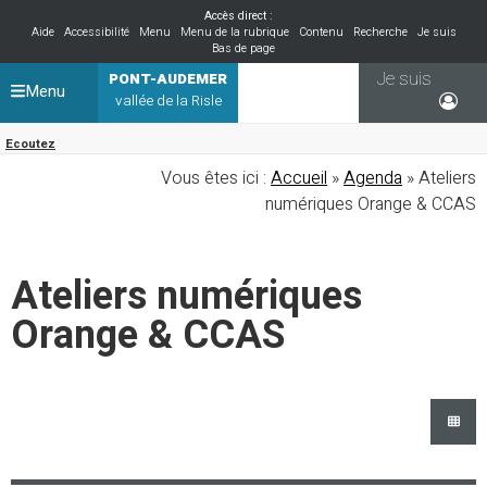
Accès direct :
Aide
Accessibilité
Menu
Menu de la rubrique
Contenu
Recherche
Je suis
Bas de page
Je suis
PONT-AUDEMER
Menu
vallée de la Risle
Ecoutez
Vous êtes ici :
Accueil
»
Agenda
» Ateliers
numériques Orange & CCAS
Ateliers numériques
Orange & CCAS