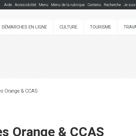
Aide
Accessibilité
Menu
Menu de la rubrique
Contenu
Recherche
Je suis
DÉMARCHES EN LIGNE
CULTURE
TOURISME
TRAVA
ues Orange & CCAS
es Orange & CCAS