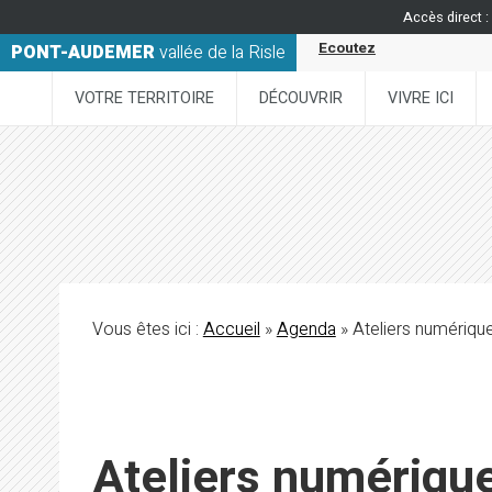
Accès direct :
Ecoutez
PONT-AUDEMER
vallée de la Risle
VOTRE TERRITOIRE
DÉCOUVRIR
VIVRE ICI
Vous êtes ici :
Accueil
»
Agenda
» Ateliers numériq
Ateliers numériqu