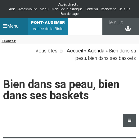
Accès direct :
Aide
Accessibilité
Menu
Menu de la rubrique
Contenu
Recherche
Je suis
Bas de page
Je suis
PONT-AUDEMER
Menu
vallée de la Risle
Ecoutez
Vous êtes ici :
Accueil
»
Agenda
» Bien dans sa
peau, bien dans ses baskets
Bien dans sa peau, bien
dans ses baskets