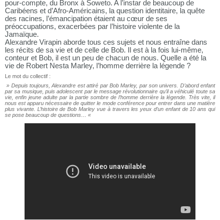
pour-compte, du Bronx à Soweto. A l’instar de beaucoup de
Caribéens et d’Afro-Américains, la question identitaire, la quête
des racines, l’émancipation étaient au cœur de ses
préoccupations, exacerbées par l’histoire violente de la
Jamaïque.
Alexandre Virapin aborde tous ces sujets et nous entraîne dans
les récits de sa vie et de celle de Bob. Il est à la fois lui-même,
conteur et Bob, il est un peu de chacun de nous. Quelle a été la
vie de Robert Nesta Marley, l’homme derrière la légende ?
Le mot du collectif :
» Depuis toujours, Alexandre est attiré par Bob Marley, par son univers. D’abord enfant
par sa musique, puis adolescent par le message révolutionnaire qu’il a véhiculé toute sa
vie, enfin jeune adulte par la partie sombre de l’homme derrière la légende. Très vite, il
nous est apparu nécessaire de quitter le mode conférence pour entrer dans une matière
plus vivante. L’histoire de Bob Marley vue à travers les yeux d’un enfant de 10 ans qui
se pose beaucoup de questions… «