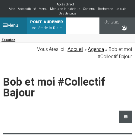
Accès direct :
Aide
Accessibilité
Menu
Menu de la rubrique
Contenu
Recherche
Je suis
Bas de page
Je suis
PONT-AUDEMER
Menu
vallée de la Risle
Ecoutez
Vous êtes ici :
Accueil
»
Agenda
» Bob et moi
#Collectif Bajour
Bob et moi #Collectif
Bajour