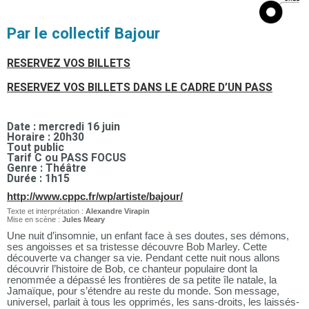
Par le collectif Bajour
RESERVEZ VOS BILLETS
RESERVEZ VOS BILLETS DANS LE CADRE D’UN PASS
Date : mercredi 16 juin
Horaire : 20h30
Tout public
Tarif C ou PASS FOCUS
Genre : Théâtre
Durée : 1h15
http://www.cppc.fr/wp/artiste/bajour/
Texte et interprétation :
Alexandre Virapin
Mise en scène :
Jules Meary
Une nuit d’insomnie, un enfant face à ses doutes, ses démons,
ses angoisses et sa tristesse découvre Bob Marley. Cette
découverte va changer sa vie. Pendant cette nuit nous allons
découvrir l’histoire de Bob, ce chanteur populaire dont la
renommée a dépassé les frontières de sa petite île natale, la
Jamaïque, pour s’étendre au reste du monde. Son message,
universel, parlait à tous les opprimés, les sans-droits, les laissés-