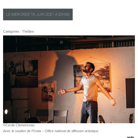
LE
MERCREDI
16 JUIN 2021 À
20H30
Catégories :
Théâtre
©Cecile Clemenceau
Avec le soutien de l’Onda – Office national de diffusion artistique.