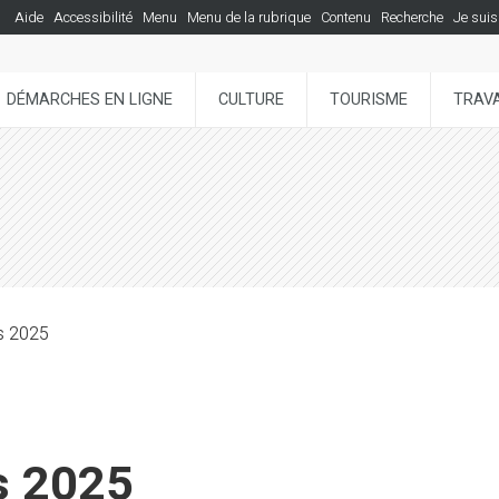
Aide
Accessibilité
Menu
Menu de la rubrique
Contenu
Recherche
Je suis
DÉMARCHES EN LIGNE
CULTURE
TOURISME
TRAVA
rs 2025
s 2025