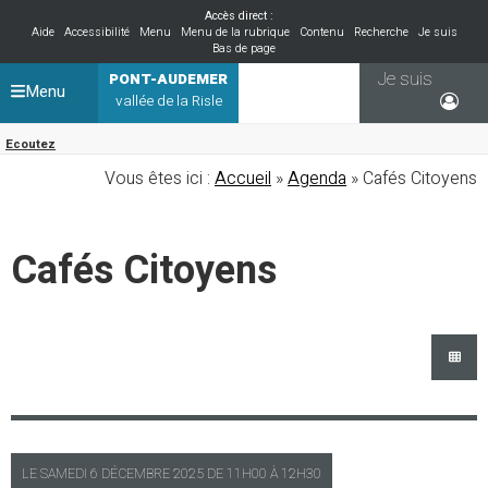
Accès direct :
Aide
Accessibilité
Menu
Menu de la rubrique
Contenu
Recherche
Je suis
Bas de page
Je suis
PONT-AUDEMER
Menu
vallée de la Risle
Ecoutez
Vous êtes ici :
Accueil
»
Agenda
» Cafés Citoyens
Cafés Citoyens
LE
SAMEDI
6 DÉCEMBRE 2025 DE
11H00
À
12H30