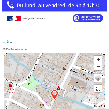
Lieu
27500
Pont-Audemer
+
−