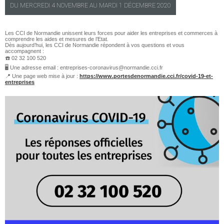
DU
MERCREDI
4 NOVEMBRE AU
MARDI
1 DÉCEMBRE 2020
Les CCI de Normandie unissent leurs forces pour aider les entreprises et commerces à
comprendre les aides et mesures de l’Etat.
Dès aujourd’hui, les CCI de Normandie répondent à vos questions et vous
accompagnent :
☎️ 02 32 100 520
🖥 Une adresse email : entreprises-coronavirus@normandie.cci.fr
📍 Une page web mise à jour :
https://www.portesdenormandie.cci.fr/covid-19-et-
entreprises