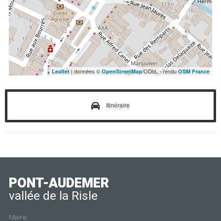
| données ©
/ODbL - rendu
Leaflet
OpenStreetMap
OSM France
Itinéraire
PONT-AUDEMER
vallée de la Risle
Mairie