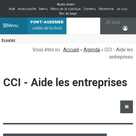
Accès direct :
Aide
Accessibilité
Menu
Menu de la rubrique
Contenu
Recherche
Je suis
Bas de page
Je suis
PONT-AUDEMER
Menu
vallée de la Risle
Ecoutez
Vous êtes ici :
Accueil
»
Agenda
» CCI - Aide les
entreprises
CCI - Aide les entreprises