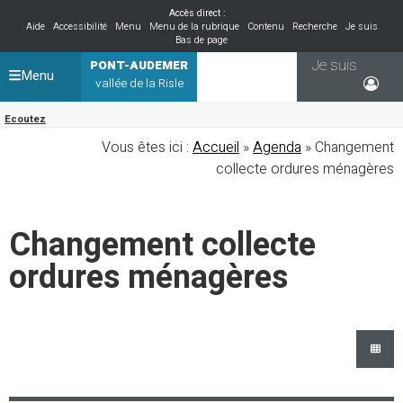
Accès direct :
Aide
Accessibilité
Menu
Menu de la rubrique
Contenu
Recherche
Je suis
Bas de page
Je suis
PONT-AUDEMER
Menu
vallée de la Risle
Ecoutez
Vous êtes ici :
Accueil
»
Agenda
» Changement
collecte ordures ménagères
Changement collecte
ordures ménagères