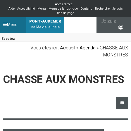
Accès direct :
Aide
Accessibilité
Menu
Menu de la rubrique
Contenu
Recherche
Je suis
Bas de page
Je suis
PONT-AUDEMER
Menu
vallée de la Risle
Ecoutez
Vous êtes ici :
Accueil
»
Agenda
» CHASSE AUX
MONSTRES
CHASSE AUX MONSTRES