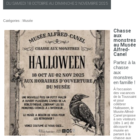
DU
SAMEDI
18 OCTOBRE AU
DIMANCHE
2 NOVEMBRE 2025
Catégories :
Musée
Chasse
aux
monstres
au Musée
Alfred-
Canel
Partez à la
chasse
aux
monstres
en famille !
À l’occasion
des vacances
de la Toussaint
et pour
célébrer
Halloween, le
Musée Alfred-
Canel propose
à ses visiteurs
(dès 1 an) de
découvrir le
musée en
partant à la
chasse aux