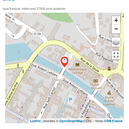
quai françois mitterrand
27500
pont-audemer
+
−
| données ©
/ODbL - rendu
Leaflet
OpenStreetMap
OSM France