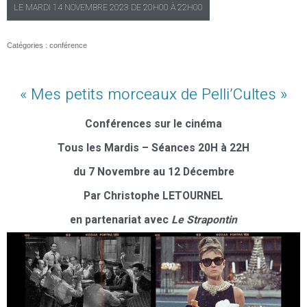
LE
MARDI
14 NOVEMBRE 2023 DE
20H00
À
22H00
Catégories :
conférence
« Mes petits morceaux de Pelli’Cultes »
Conférences sur le cinéma
Tous les Mardis – Séances 20H à 22H
du 7 Novembre au 12 Décembre
Par Christophe LETOURNEL
en partenariat avec
Le Strapontin