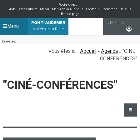
Accès direct :
Aide
Accessibilité
Menu
Menu de la rubrique
Contenu
Recherche
Je suis
Bas de page
Je suis
PONT-AUDEMER
Menu
vallée de la Risle
Ecoutez
Vous êtes ici :
Accueil
»
Agenda
» "CINÉ-
CONFÉRENCES"
"CINÉ-CONFÉRENCES"