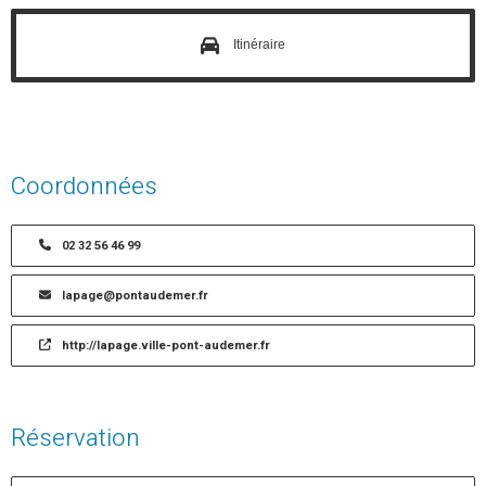
Itinéraire
Coordonnées
02 32 56 46 99
lapage@pontaudemer.fr
http://lapage.ville-pont-audemer.fr
Réservation