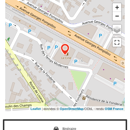
+
−
| données ©
/ODbL - rendu
Leaflet
OpenStreetMap
OSM France
Itinéraire