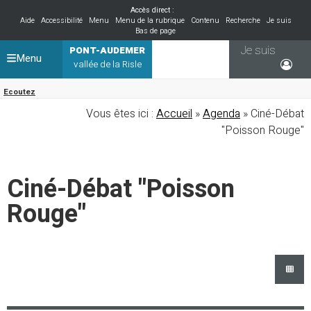
Accès direct :
Aide
Accessibilité
Menu
Menu de la rubrique
Contenu
Recherche
Je suis
Bas de page
Je suis
PONT-AUDEMER
Menu
vallée de la Risle
Ecoutez
Vous êtes ici :
Accueil
»
Agenda
» Ciné-Débat
"Poisson Rouge"
Ciné-Débat "Poisson
Rouge"