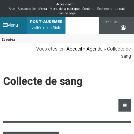
Accès direct :
Aide
Accessibilité
Menu
Menu de la rubrique
Contenu
Recherche
Je suis
Bas de page
Je suis
PONT-AUDEMER
Menu
vallée de la Risle
Ecoutez
Vous êtes ici :
Accueil
»
Agenda
» Collecte de
sang
Collecte de sang