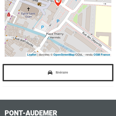
| données ©
/ODbL - rendu
Leaflet
OpenStreetMap
OSM France
Itinéraire
PONT-AUDEMER