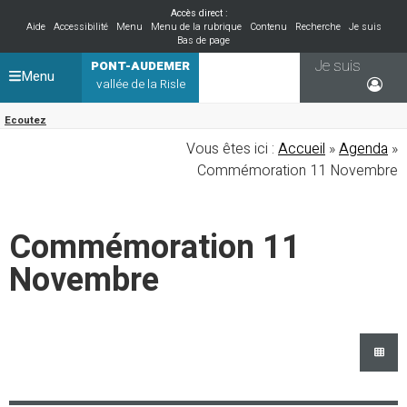
Accès direct :
Aide
Accessibilité
Menu
Menu de la rubrique
Contenu
Recherche
Je suis
Bas de page
Je suis
PONT-AUDEMER
Menu
vallée de la Risle
Ecoutez
Vous êtes ici :
Accueil
»
Agenda
»
Commémoration 11 Novembre
Commémoration 11
Novembre