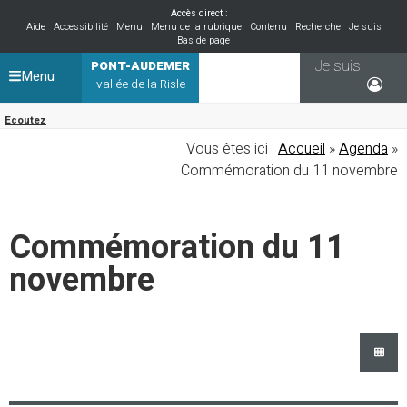
Accès direct :
Aide
Accessibilité
Menu
Menu de la rubrique
Contenu
Recherche
Je suis
Bas de page
Je suis
PONT-AUDEMER
Menu
vallée de la Risle
Ecoutez
Vous êtes ici :
Accueil
»
Agenda
»
Commémoration du 11 novembre
Commémoration du 11
novembre