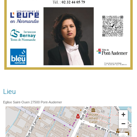
Lieu
Eglise Saint-Ouen
27500
Pont-Audemer
+
−