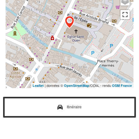
| données ©
/ODbL - rendu
Leaflet
OpenStreetMap
OSM France
Itinéraire