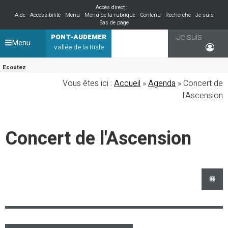
Accès direct :
Aide
Accessibilité
Menu
Menu de la rubrique
Contenu
Recherche
Je suis
Bas de page
Je suis
PONT-AUDEMER
Menu
vallée de la Risle
Ecoutez
Vous êtes ici :
Accueil
»
Agenda
» Concert de
l'Ascension
Concert de l'Ascension