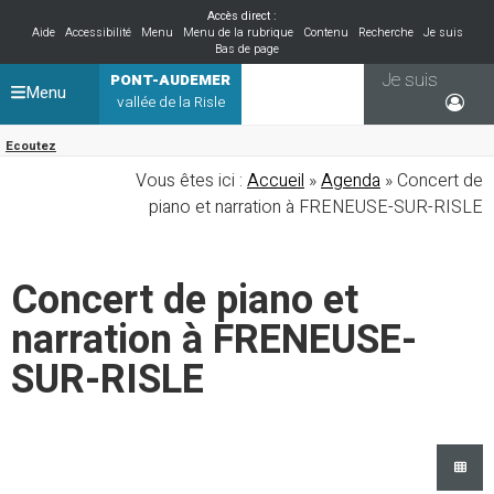
Accès direct :
Aide
Accessibilité
Menu
Menu de la rubrique
Contenu
Recherche
Je suis
Bas de page
Je suis
PONT-AUDEMER
Menu
vallée de la Risle
Ecoutez
Vous êtes ici :
Accueil
»
Agenda
» Concert de
piano et narration à FRENEUSE-SUR-RISLE
Concert de piano et
narration à FRENEUSE-
SUR-RISLE