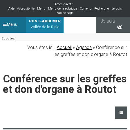
Accès direct :
Aide
Accessibilité
Menu
Menu de la rubrique
Contenu
Recherche
Je suis
Bas de page
Je suis
PONT-AUDEMER
Menu
vallée de la Risle
Ecoutez
Vous êtes ici :
Accueil
»
Agenda
» Conférence sur
les greffes et don d'organe à Routot
Conférence sur les greffes
et don d'organe à Routot