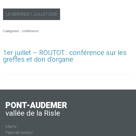
LE
MERCREDI
1 JUILLET 2026
Catégories :
conférence
1er juillet – ROUTOT : conférence sur les
greffes et don d’organe
PONT-AUDEMER
vallée de la Risle
Mairie
Place de Verdun