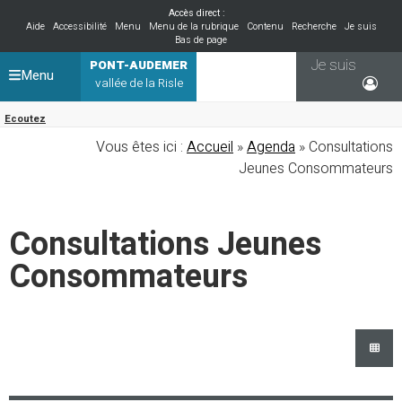
Accès direct :
Aide
Accessibilité
Menu
Menu de la rubrique
Contenu
Recherche
Je suis
Bas de page
Je suis
PONT-AUDEMER
Menu
vallée de la Risle
Ecoutez
Vous êtes ici :
Accueil
»
Agenda
» Consultations
Jeunes Consommateurs
Consultations Jeunes
Consommateurs