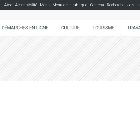
Aide
Accessibilité
Menu
Menu de la rubrique
Contenu
Recherche
Je suis
DÉMARCHES EN LIGNE
CULTURE
TOURISME
TRAVA