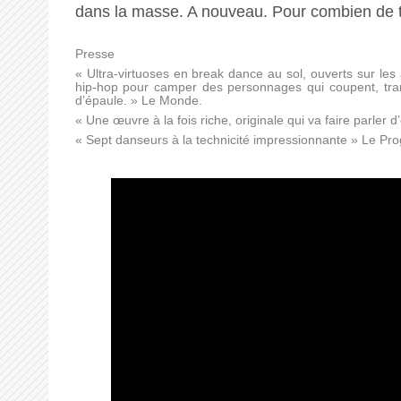
dans la masse. A nouveau. Pour combien de
Presse
« Ultra-virtuoses en break dance au sol, ouverts sur les
hip-hop pour camper des personnages qui coupent, tran
d’épaule. » Le Monde.
« Une œuvre à la fois riche, originale qui va faire parler d
« Sept danseurs à la technicité impressionnante » Le Pro