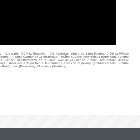
– Cie Kafig, CCN la Rochelle – Cie Accrorap, Opéra de Saint-Etienne, IADU la Villette
ergne) : Centre culturel de la Ricamarie, Théâtre du Parc (Andrézieux-Bouthéon), L’Heure
s, Conseil Départemental de la Loire, Ville de St Etienne, ADAMI, SPEDIDAM. Avec le
le), Espace des Arts (St Denis, la Réunion), Accès Soirs (Riom), Quelques p’Arts… Centre
 Montgolfier (Davézieux), l’Echappé (Sorbiers).