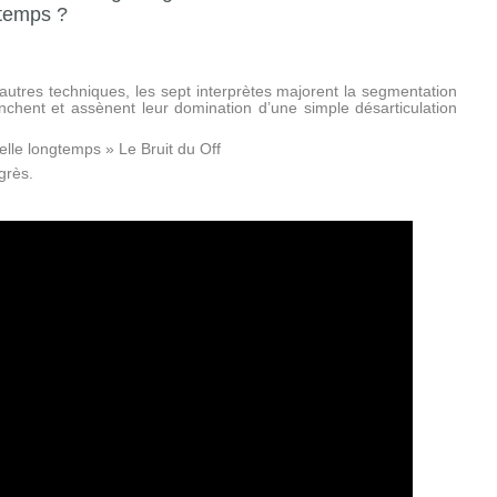
 temps ?
 autres techniques, les sept interprètes majorent la segmentation
chent et assènent leur domination d’une simple désarticulation
’elle longtemps » Le Bruit du Off
grès.