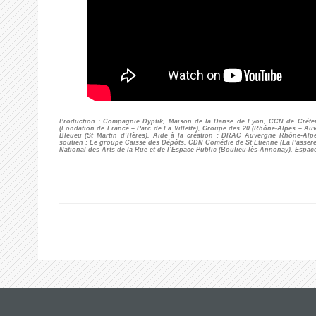
Production : Compagnie Dyptik, Maison de la Danse de Lyon, CCN de Créteil 
(Fondation de France – Parc de La Villette), Groupe des 20 (Rhône-Alpes – Auv
Bleueu (St Martin d’Hères). Aide à la création : DRAC Auvergne Rhône-Alpe
soutien : Le groupe Caisse des Dépôts, CDN Comédie de St Etienne (La Passerel
National des Arts de la Rue et de l’Espace Public (Boulieu-lès-Annonay), Espace