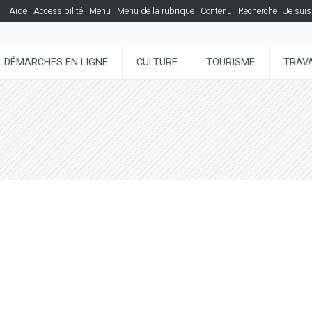
Aide
Accessibilité
Menu
Menu de la rubrique
Contenu
Recherche
Je suis
DÉMARCHES EN LIGNE
CULTURE
TOURISME
TRAVA