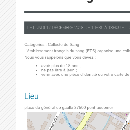
LE
LUNDI
17 DÉCEMBRE 2018 DE
10H30
À
13H00
ET 
Catégories :
Collecte de Sang
L’établissement français du sang (EFS) organise une coll
Nous vous rappelons que vous devez :
avoir plus de 18 ans ;
ne pas être à jeun ;
venir avec une pièce d’identité ou votre carte d
Lieu
place du général de gaulle
27500
pont-audemer