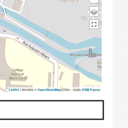
| données ©
/ODbL - rendu
Leaflet
OpenStreetMap
OSM France