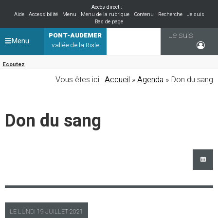
Accès direct :
Aide
Accessibilité
Menu
Menu de la rubrique
Contenu
Recherche
Je suis
Bas de page
Je suis
PONT-AUDEMER
Menu
vallée de la Risle
Ecoutez
Vous êtes ici :
Accueil
»
Agenda
» Don du sang
Don du sang
LE
LUNDI
19 JUILLET 2021