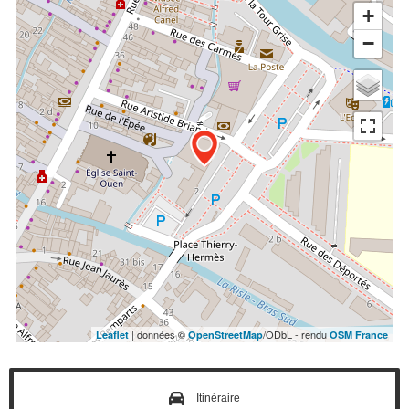
+
−
| données ©
/ODbL - rendu
Leaflet
OpenStreetMap
OSM France
Itinéraire