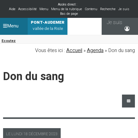
Accès direct :
Aide
Accessibilité
Menu
Menu de la rubrique
Contenu
Recherche
Je suis
Bas de page
Je suis
PONT-AUDEMER
Menu
vallée de la Risle
Ecoutez
Vous êtes ici :
Accueil
»
Agenda
» Don du sang
Don du sang
LE
LUNDI
18 DÉCEMBRE 2023