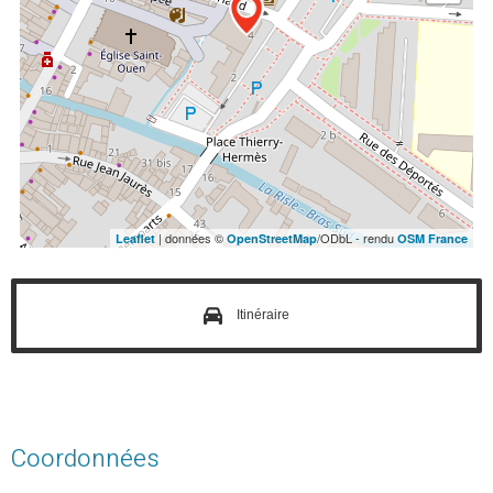
| données ©
/ODbL - rendu
Leaflet
OpenStreetMap
OSM France
Itinéraire
Coordonnées