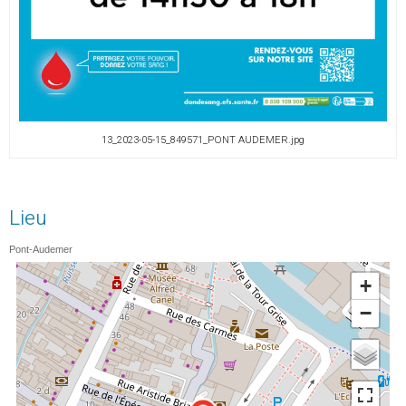
13_2023-05-15_849571_PONT AUDEMER.jpg
Lieu
Pont-Audemer
+
−