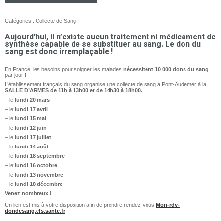
Catégories :
Collecte de Sang
Aujourd’hui, il n’existe aucun traitement ni médicament de
synthèse capable de se substituer au sang. Le don du
sang est donc irremplaçable !
En France, les besoins pour soigner les malades
nécessitent 10 000 dons du sang
par jour !
L’établissement français du sang organise une collecte de sang à Pont-Audemer à la
SALLE D’ARMES de 11h à 13h00 et de 14h30 à 18h00.
– le
lundi 20 mars
– le
lundi 17 avril
– le
lundi 15 mai
– le
lundi 12 juin
– le
lundi 17 juillet
– le
lundi 14 août
– le
lundi 18 septembre
– le
lundi 16 octobre
– le
lundi 13 novembre
– le
lundi 18 décembre
Venez nombreux !
Un lien est mis à votre disposition afin de prendre rendez-vous
Mon-rdv-
dondesang.efs.sante.fr