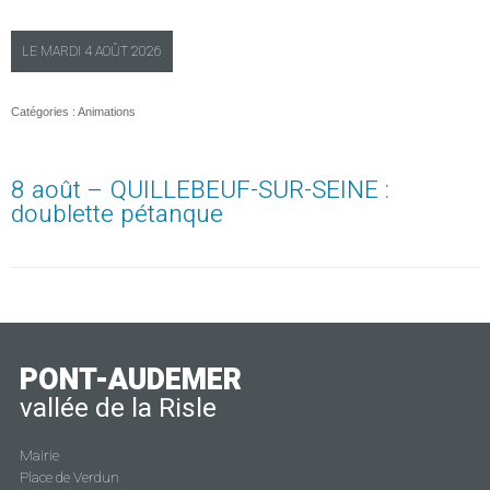
LE
MARDI
4 AOÛT 2026
Catégories :
Animations
8 août – QUILLEBEUF-SUR-SEINE :
doublette pétanque
PONT-AUDEMER
vallée de la Risle
Mairie
Place de Verdun