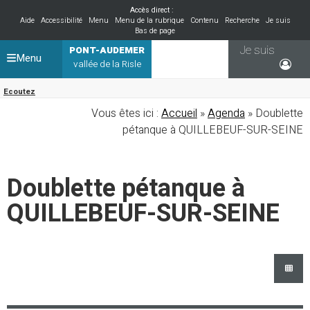
Accès direct :
Aide
Accessibilité
Menu
Menu de la rubrique
Contenu
Recherche
Je suis
Bas de page
Je suis
PONT-AUDEMER
Menu
vallée de la Risle
Ecoutez
Vous êtes ici :
Accueil
»
Agenda
» Doublette
pétanque à QUILLEBEUF-SUR-SEINE
Doublette pétanque à
QUILLEBEUF-SUR-SEINE