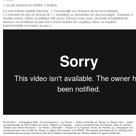
« Un joli moment de théâtre » Relikto.
Le mot d’Anne-Sophie Pauchet : « J’ai travaillé sur l’espace de la reconstitution.
« Comment en est-on arrivés là ? » semblent se demander les personnages. Question à
double entrée, intime et politique elle aussi. Devant nous avec sincérité et jubilation les
acteurs reconstituent le parcours d’une histoire de couple(s) dans un espace
transformable et propice au jeu ».
Production : Compagnie Akté. Co-productions : Le Volcan – Scène nationale du Havre, Le Rayon Vert – scène
conventionnée de Saint-Valéry en Caux, Théâtre Le Passage – scène conventionnée de Fécamp. Avec le soutien :
Théâtre des Bains-Douches – Le Havre, L’Etincelle – Rouen et le Festival Terres de Paroles. La compagnie est
conventionnée avec la ville du Havre, la région Normandie et la DRAC Normandie (ministère de la culture) pour
l’ensemble de son projet artistique. Exit est publiée et représentée par l’Arche, éditeur et agence théâtrale.