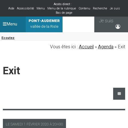
Accès direct :
Aide
Accessibilité
Menu
Menu de la rubrique
Contenu
Recherche
Je suis
Bas de page
Je suis
PONT-AUDEMER
Menu
vallée de la Risle
Ecoutez
Vous êtes ici :
Accueil
»
Agenda
» Exit
Exit
LE
SAMEDI
1 FÉVRIER 2020 À
20H30