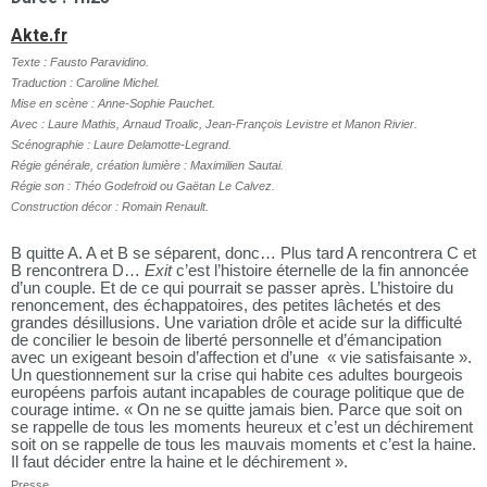
Akte.fr
Texte : Fausto Paravidino.
Traduction : Caroline Michel.
Mise en scène : Anne-Sophie Pauchet.
Avec : Laure Mathis, Arnaud Troalic, Jean-François Levistre et Manon Rivier.
Scénographie : Laure Delamotte-Legrand.
Régie générale, création lumière : Maximilien Sautai.
Régie son : Théo Godefroid ou Gaëtan Le Calvez.
Construction décor : Romain Renault.
B quitte A. A et B se séparent, donc… Plus tard A rencontrera C et
B rencontrera D…
Exit
c’est l’histoire éternelle de la fin annoncée
d’un couple. Et de ce qui pourrait se passer après. L’histoire du
renoncement, des échappatoires, des petites lâchetés et des
grandes désillusions. Une variation drôle et acide sur la difficulté
de concilier le besoin de liberté personnelle et d’émancipation
avec un exigeant besoin d’affection et d’une « vie satisfaisante ».
Un questionnement sur la crise qui habite ces adultes bourgeois
européens parfois autant incapables de courage politique que de
courage intime. « On ne se quitte jamais bien. Parce que soit on
se rappelle de tous les moments heureux et c’est un déchirement
soit on se rappelle de tous les mauvais moments et c’est la haine.
Il faut décider entre la haine et le déchirement ».
Presse