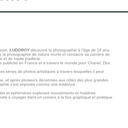
essin,
LUDOROY
découvre la photographie à l’âge de 14 ans.
ans la photographie de nature morte et consacre sa carrière de
et de haute joaillerie.
blicité en France et à travers le monde pour Chanel, Dior,
des séries de photos artistiques à travers lesquelles il peut
e, et après plusieurs décennies aux côtés des plus grandes
graphie s’est imposée comme une évidence.
:
ites et éphémères explorant mouvements et matières.
 invite à voyager dans un univers à la fois graphique et poétique.