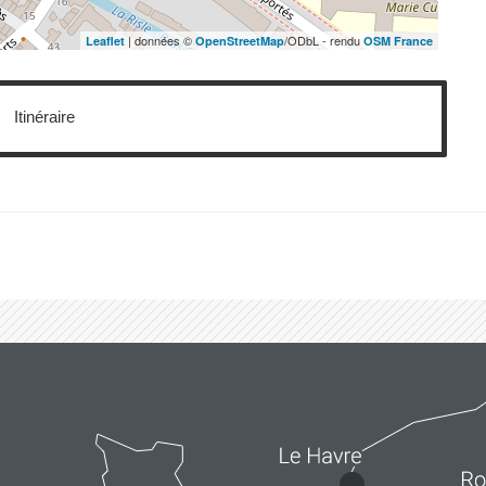
| données ©
/ODbL - rendu
Leaflet
OpenStreetMap
OSM France
Itinéraire