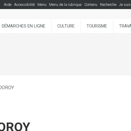
Aide
Accessibilité
Menu
Menu de la rubrique
Contenu
Recherche
Je suis
DÉMARCHES EN LIGNE
CULTURE
TOURISME
TRAVA
UDOROY
OROY