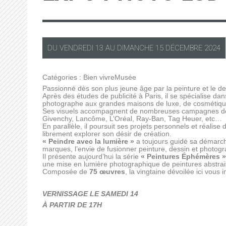
DU
VENDREDI
13 AU
DIMANCHE
15 DÉCEMBRE 2024
Catégories :
Bien vivre
Musée
Passionné dès son plus jeune âge par la peinture et le d
Après des études de publicité à Paris, il se spécialise d
photographe aux grandes maisons de luxe, de cosmétique 
Ses visuels accompagnent de nombreuses campagnes de pu
Givenchy, Lancôme, L’Oréal, Ray-Ban, Tag Heuer, etc…
En parallèle, il poursuit ses projets personnels et réalise 
librement explorer son désir de création.
« Peindre avec la lumière »
a toujours guidé sa démarch
marques, l’envie de fusionner peinture, dessin et photo
Il présente aujourd’hui la série
« Peintures Éphémères »
une mise en lumière photographique de peintures abstra
Composée de
75 œuvres
, la vingtaine dévoilée ici vous
VERNISSAGE LE SAMEDI 14
À PARTIR DE 17H