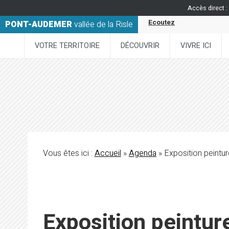
Accès direct :
Ecoutez
PONT-AUDEMER
vallée de la Risle
VOTRE TERRITOIRE
DÉCOUVRIR
VIVRE ICI
Vous êtes ici :
Accueil
»
Agenda
» Exposition peintur
Exposition peintur