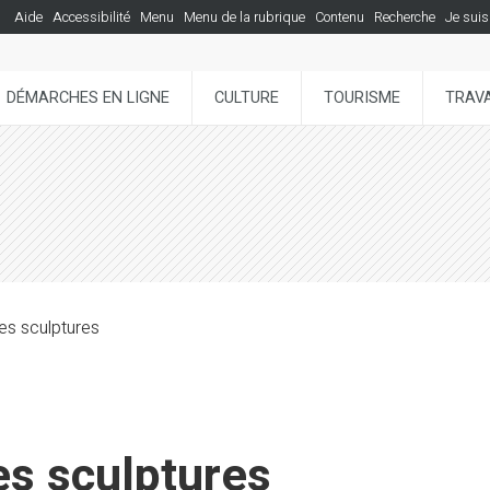
Aide
Accessibilité
Menu
Menu de la rubrique
Contenu
Recherche
Je suis
DÉMARCHES EN LIGNE
CULTURE
TOURISME
TRAVA
es sculptures
es sculptures