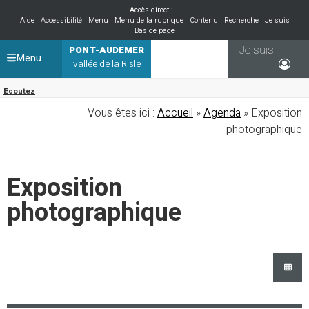
Accès direct :
Aide
Accessibilité
Menu
Menu de la rubrique
Contenu
Recherche
Je suis
Bas de page
Je suis
PONT-AUDEMER
Menu
vallée de la Risle
Ecoutez
Vous êtes ici :
Accueil
»
Agenda
» Exposition
photographique
Exposition
photographique