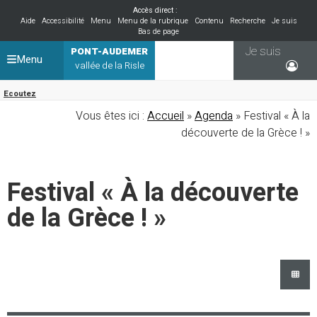
Accès direct :
Aide
Accessibilité
Menu
Menu de la rubrique
Contenu
Recherche
Je suis
Bas de page
Je suis
PONT-AUDEMER
Menu
vallée de la Risle
Ecoutez
Vous êtes ici :
Accueil
»
Agenda
» Festival « À la
découverte de la Grèce ! »
Festival « À la découverte
de la Grèce ! »