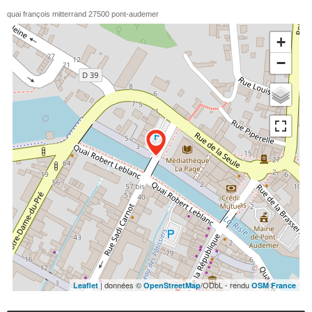
quai françois mitterrand
27500
pont-audemer
+
−
| données ©
/ODbL - rendu
Leaflet
OpenStreetMap
OSM France