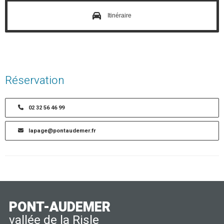
Itinéraire
Réservation
02 32 56 46 99
lapage@pontaudemer.fr
PONT-AUDEMER
vallée de la Risle