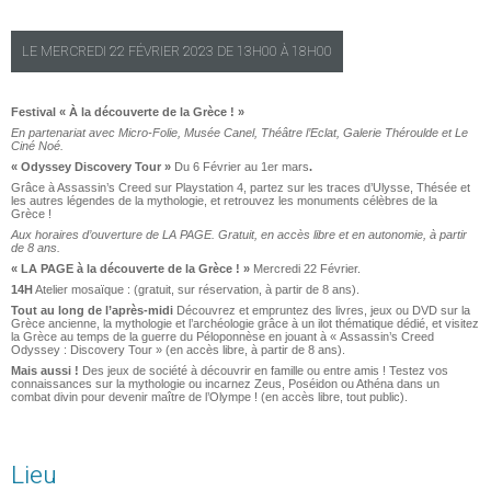
LE
MERCREDI
22 FÉVRIER 2023 DE
13H00
À
18H00
Festival « À la découverte de la Grèce ! »
En partenariat avec Micro-Folie, Musée Canel, Théâtre l’Eclat, Galerie Théroulde et Le
Ciné Noé.
« Odyssey Discovery Tour »
Du 6 Février au 1er mars
.
Grâce à Assassin’s Creed sur Playstation 4, partez sur les traces d’Ulysse, Thésée et
les autres légendes de la mythologie, et retrouvez les monuments célèbres de la
Grèce !
Aux horaires d’ouverture de LA PAGE. Gratuit, en accès libre et en autonomie, à partir
de 8 ans.
« LA PAGE à la découverte de la Grèce ! »
Mercredi 22 Février.
14H
Atelier mosaïque : (gratuit, sur réservation, à partir de 8 ans).
Tout au long de l’après-midi
Découvrez et empruntez des livres, jeux ou DVD sur la
Grèce ancienne, la mythologie et l’archéologie grâce à un ilot thématique dédié, et visitez
la Grèce au temps de la guerre du Péloponnèse en jouant à « Assassin’s Creed
Odyssey : Discovery Tour » (en accès libre, à partir de 8 ans).
Mais aussi !
Des jeux de société à découvrir en famille ou entre amis ! Testez vos
connaissances sur la mythologie ou incarnez Zeus, Poséidon ou Athéna dans un
combat divin pour devenir maître de l’Olympe ! (en accès libre, tout public).
Lieu