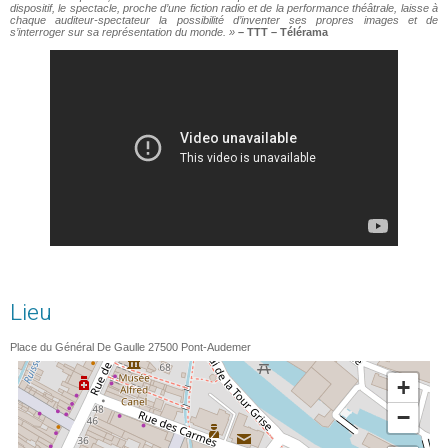
dispositif, le spectacle, proche d’une fiction radio et de la performance théâtrale, laisse à
chaque auditeur-spectateur la possibilité d’inventer ses propres images et de
s’interroger sur sa représentation du monde. »
– TTT – Télérama
Lieu
Place du Général De Gaulle
27500
Pont-Audemer
+
−