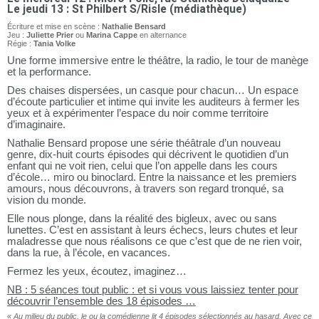
Le jeudi 13 : St Philbert S/Risle (médiathèque)
Écriture et mise en scène :
Nathalie Bensard
Jeu :
Juliette Prier
ou
Marina Cappe
en alternance
Régie :
Tania Volke
Une forme immersive entre le théâtre, la radio, le tour de manège
et la performance.
Des chaises dispersées, un casque pour chacun… Un espace
d’écoute particulier et intime qui invite les auditeurs à fermer les
yeux et à expérimenter l’espace du noir comme territoire
d’imaginaire.
Nathalie Bensard propose une série théâtrale d’un nouveau
genre, dix-huit courts épisodes qui décrivent le quotidien d’un
enfant qui ne voit rien, celui que l’on appelle dans les cours
d’école… miro ou binoclard. Entre la naissance et les premiers
amours, nous découvrons, à travers son regard tronqué, sa
vision du monde.
Elle nous plonge, dans la réalité des bigleux, avec ou sans
lunettes. C’est en assistant à leurs échecs, leurs chutes et leur
maladresse que nous réalisons ce que c’est que de ne rien voir,
dans la rue, à l’école, en vacances.
Fermez les yeux, écoutez, imaginez…
NB : 5 séances tout public : et si vous vous laissiez tenter pour
découvrir l’ensemble des 18 épisodes …
« Au milieu du public, le ou la comédienne lit 4 épisodes sélectionnés au hasard. Avec ce