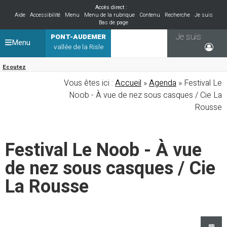
Accès direct :
Aide
Accessibilité
Menu
Menu de la rubrique
Contenu
Recherche
Je suis
Bas de page
Je suis
PONT-AUDEMER
Menu
vallée de la Risle
Ecoutez
Vous êtes ici :
Accueil
»
Agenda
» Festival Le
Noob - À vue de nez sous casques / Cie La
Rousse
Festival Le Noob - À vue
de nez sous casques / Cie
La Rousse