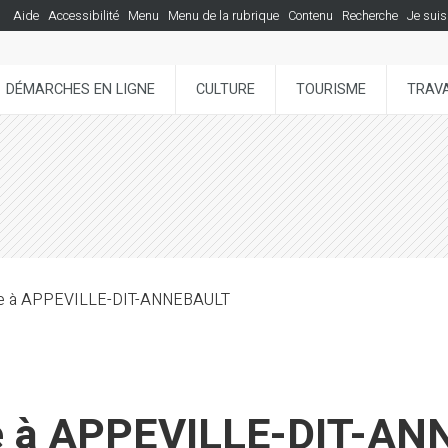
Aide
Accessibilité
Menu
Menu de la rubrique
Contenu
Recherche
Je suis
DÉMARCHES EN LIGNE
CULTURE
TOURISME
TRAVA
que à APPEVILLE-DIT-ANNEBAULT
ue à APPEVILLE-DIT-A