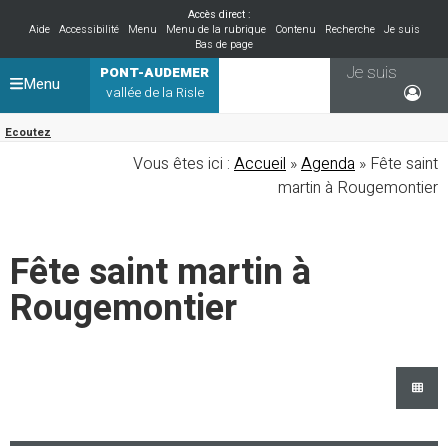
Accès direct :
Aide
Accessibilité
Menu
Menu de la rubrique
Contenu
Recherche
Je suis
Bas de page
Je suis
PONT-AUDEMER
Menu
vallée de la Risle
Ecoutez
Vous êtes ici :
Accueil
»
Agenda
» Fête saint
martin à Rougemontier
Fête saint martin à
Rougemontier