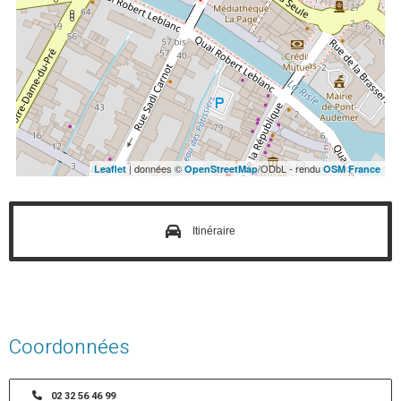
| données ©
/ODbL - rendu
Leaflet
OpenStreetMap
OSM France
Itinéraire
Coordonnées
02 32 56 46 99