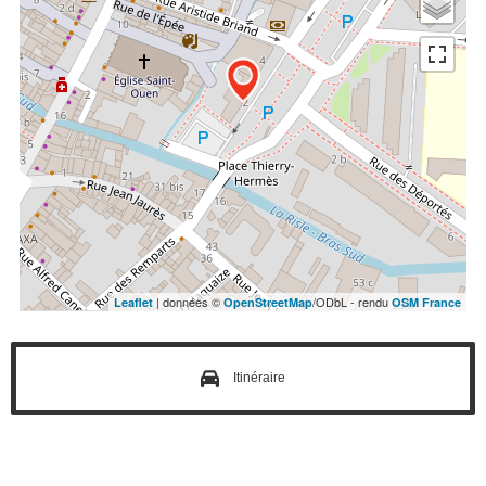
| données ©
/ODbL - rendu
Leaflet
OpenStreetMap
OSM France
Itinéraire