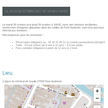
LE
JEUDI
28 OCTOBRE 2021 DE
16H30
À
18H00
Le mardi 26 octobre et le jeudi 28 octobre à 16h30, vivez des histoires terrifiantes….
recherches d’enigmes glaçantes dans les ruelles de Pont-Audemer,
suivi d’un parcours
infernal aux bonbons…
Récompenses pour les immortels !
Réservation obligatoire au : 02 32 41 08 21 ou contact.pontaudemer@2apli.fr
Tarifs : 3 € par enfant (de 6 ans à 12 ans) – 6 € par adulte
Pass sanitaire obligatoire à partir de 12 ans et 2 mois
Lieu
2 place du Général de Gaulle
27500
Pont-Audemer
+
−