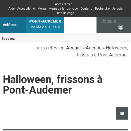
Accès direct :
Aide
Accessibilité
Menu
Menu de la rubrique
Contenu
Recherche
Je suis
Bas de page
Je suis
PONT-AUDEMER
Menu
vallée de la Risle
Ecoutez
Vous êtes ici :
Accueil
»
Agenda
» Halloween,
frissons à Pont-Audemer
Halloween, frissons à
Pont-Audemer