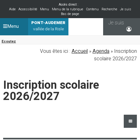
Accès direct :
Aide
Accessibilité
Menu
Menu de la rubrique
Contenu
Recherche
Je suis
Bas de page
Je suis
PONT-AUDEMER
Menu
vallée de la Risle
Ecoutez
Vous êtes ici :
Accueil
»
Agenda
» Inscription
scolaire 2026/2027
Inscription scolaire
2026/2027