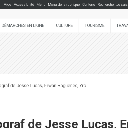
Aide
Accessibilité
Menu
Menu de la rubrique
Contenu
Recherche
Je suis
DÉMARCHES EN LIGNE
CULTURE
TOURISME
TRAVA
skograf de Jesse Lucas, Erwan Raguenes, Yro
kograf de Jesse Lucas,