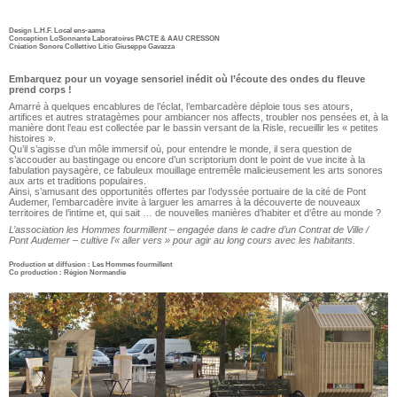
Design L.H.F. Local ens-aama
Conception LoSonnante Laboratoires PACTE & AAU CRESSON
Création Sonore Collettivo Litio Giuseppe Gavazza
Embarquez pour un voyage sensoriel inédit où l’écoute des ondes du fleuve
prend corps !
Amarré à quelques encablures de l’éclat, l’embarcadère déploie tous ses atours,
artifices et autres stratagèmes pour ambiancer nos affects, troubler nos pensées et, à la
manière dont l’eau est collectée par le bassin versant de la Risle, recueillir les « petites
histoires ».
Qu’il s’agisse d’un môle immersif où, pour entendre le monde, il sera question de
s’accouder au bastingage ou encore d’un scriptorium dont le point de vue incite à la
fabulation paysagère, ce fabuleux mouillage entremêle malicieusement les arts sonores
aux arts et traditions populaires.
Ainsi, s’amusant des opportunités offertes par l’odyssée portuaire de la cité de Pont
Audemer, l’embarcadère invite à larguer les amarres à la découverte de nouveaux
territoires de l’intime et, qui sait … de nouvelles manières d’habiter et d’être au monde ?
L’association les Hommes fourmillent – engagée dans le cadre d’un Contrat de Ville /
Pont Audemer – cultive l’« aller vers » pour agir au long cours avec les habitants.
Production et diffusion : Les Hommes fourmillent
Co production : Région Normandie