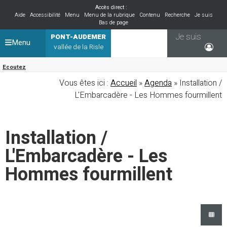
Accès direct :
Aide
Accessibilité
Menu
Menu de la rubrique
Contenu
Recherche
Je suis
Bas de page
Je suis
PONT-AUDEMER
Menu
vallée de la Risle
Ecoutez
Vous êtes ici :
Accueil
»
Agenda
» Installation /
L'Embarcadère - Les Hommes fourmillent
Installation /
L'Embarcadère - Les
Hommes fourmillent