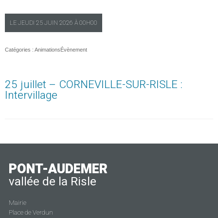
LE
JEUDI
25 JUIN 2026 À
00H00
Catégories :
Animations
Évènement
25 juillet – CORNEVILLE-SUR-RISLE :
Intervillage
PONT-AUDEMER
vallée de la Risle
Mairie
Place de Verdun