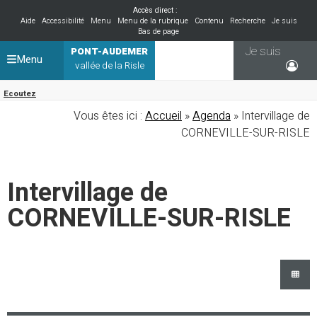
Accès direct :
Aide
Accessibilité
Menu
Menu de la rubrique
Contenu
Recherche
Je suis
Bas de page
Je suis
PONT-AUDEMER
Menu
vallée de la Risle
Ecoutez
Vous êtes ici :
Accueil
»
Agenda
» Intervillage de
CORNEVILLE-SUR-RISLE
Intervillage de
CORNEVILLE-SUR-RISLE