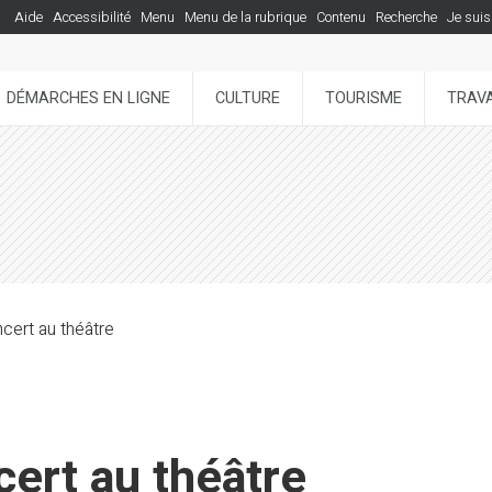
Aide
Accessibilité
Menu
Menu de la rubrique
Contenu
Recherche
Je suis
DÉMARCHES EN LIGNE
CULTURE
TOURISME
TRAVA
cert au théâtre
ert au théâtre