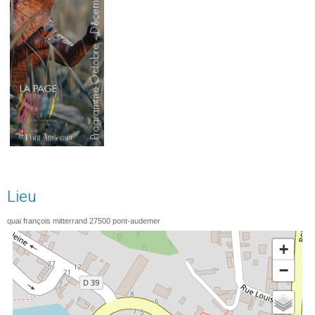
Lieu
quai françois mitterrand
27500
pont-audemer
+
−