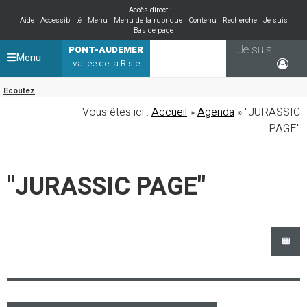
Accès direct :
Aide
Accessibilité
Menu
Menu de la rubrique
Contenu
Recherche
Je suis
Bas de page
Je suis
PONT-AUDEMER
Menu
vallée de la Risle
Ecoutez
Vous êtes ici :
Accueil
»
Agenda
» "JURASSIC
PAGE"
"JURASSIC PAGE"