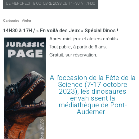
LE
MERCREDI
18 OCTOBRE 2023 DE
14H30
À
17H00
Catégories :
Atelier
14H30 à 17H / « En voilà des Jeux » Spécial Dinos !
Après-midi jeux et ateliers créatifs.
Tout public, à partir de 6 ans.
Gratuit, sur réservation.
A l’occasion de la Fête de la
Science (7-17 octobre
2023), les dinosaures
envahissent la
médiathèque de Pont-
Audemer !