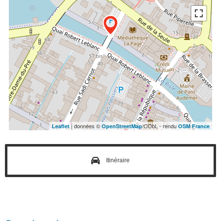
| données ©
/ODbL - rendu
Leaflet
OpenStreetMap
OSM France
Itinéraire