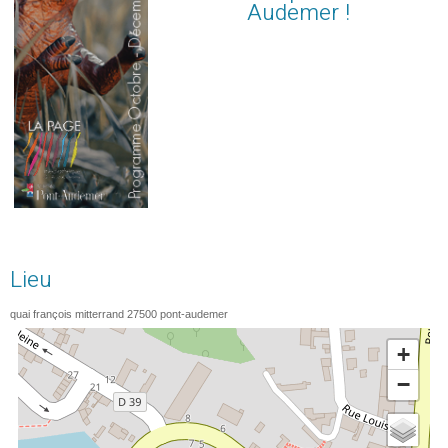
Audemer !
Lieu
quai françois mitterrand
27500
pont-audemer
+
−