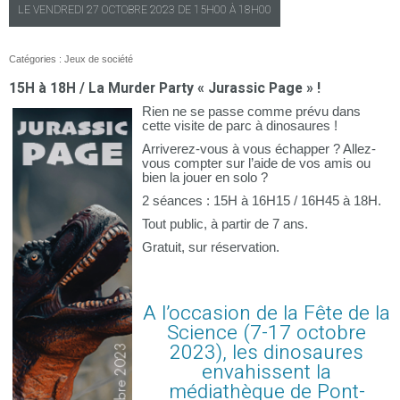
LE
VENDREDI
27 OCTOBRE 2023 DE
15H00
À
18H00
Catégories :
Jeux de société
15H à 18H / La Murder Party « Jurassic Page » !
Rien ne se passe comme prévu dans
cette visite de parc à dinosaures !
Arriverez-vous à vous échapper ? Allez-
vous compter sur l’aide de vos amis ou
bien la jouer en solo ?
2 séances : 15H à 16H15 / 16H45 à 18H.
Tout public, à partir de 7 ans.
Gratuit, sur réservation.
A l’occasion de la Fête de la
Science (7-17 octobre
2023), les dinosaures
envahissent la
médiathèque de Pont-