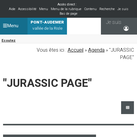
Accès direct :
Aide
Accessibilité
Menu
Menu de la rubrique
Contenu
Recherche
Je suis
Bas de page
Je suis
PONT-AUDEMER
Menu
vallée de la Risle
Ecoutez
Vous êtes ici :
Accueil
»
Agenda
» "JURASSIC
PAGE"
"JURASSIC PAGE"