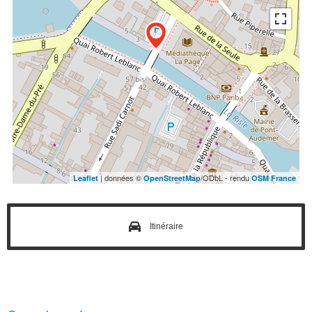
| données ©
/ODbL - rendu
Leaflet
OpenStreetMap
OSM France
Itinéraire