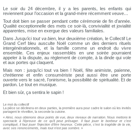
Le soir du 24 décembre, il y a les parents, les enfants qui
reviennent pour l’occasion et la grand-mère récemment veuve…
Tout doit bien se passer pendant cette cérémonie de fin d’année.
Qualité exceptionnelle des mets ce soir-là, convivialité et jovialité
apparentes, mise en exergue des valeurs familiales.
Dans
Jusqu’ici tout va bien
, leur deuxième création, le Collectif Le
Grand Cerf bleu ausculte Noël comme un des derniers rituels
intergénérationnels, et la famille comme un endroit du vivre
ensemble. Ces enjeux rassemblés en une soirée pourraient
appeler à la dispute, au règlement de compte, à la dinde qui vole
et aux portes qui claquent.
Mais non : jusqu’ici tout va bien ! Noël, fête animiste, païenne,
chrétienne et enfin consumériste peut aussi être une porte
ouverte vers le sacré, l’onirisme, la possibilité de spiritualité. Et de
pardon. Le tout en musique.
Et bien sûr, ça sentira le sapin !
Le mot du collectif
La pièce se déclinera en deux parties, la première aura pour cadre le salon où les invités
partagent le réveillon, la seconde la cuisine.
«
Ainsi, nous obtenons deux points de vue, deux niveaux de narration. Nous mettons le
spectacle à l’épreuve de ce qu’il peut présager. Il faut jouer le bonheur et c’est
compliqué, il faut jouer l’injection d’être heureux. Cette pièce, c’est la tragédie de la vie,
avec ses renoncements, mais tout n’est pas sombre.
»