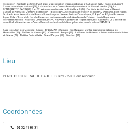
Production : Collectif Le Grand Cerf Bleu. Coproduction : Scène nationale d’Aubusson (23), Théâtre de Lorient –
Centre dramatique national (56), La Manufacture – Centre dramatique national de Nancy Lorraine (54), Le
CENTQUATRE-PARIS (75), Les 3T, scène conventionnée de Châtellerault (86), Copilote, Antisthène et Hérault
Culture SortieOuest, Domaine de Bayssan – Béziers (34). Avec l’aide à la création de la DRAC Occitanie, de la région
Occitanie. Avec le soutien du Fonds d’Insertion pour Jeunes Artistes Dramatiques, D.R.A.C. et Région Provence-
Alpes-Côte d’Azur et du Fonds d’insertion professionnelle de L’Académie de l’Union – École Supérieure
Professionnelle de Théâtre du Limousin, DRAC Nouvelle-Aquitaine et Région Nouvelle- Aquitaine. Le Collectif est
associé à La Manufacture – Centre Dramatique National de Nancy-Lorraine pour la saison 2018-2019.
Avec le soutien de : Copilote ; Adami ; SPEDIDAM ; Humain Trop Humain ; Centre dramatique national de
Montpellier (34) ; Théâtre de Vanves (92) ; Carreau du Temple (75) ; La Ferme du Buisson – Scène nationale de Seine-
et- Marne (77) ; Théâtre Paris-Villette / Grand Parquet (75) ; Monfort (75).
Lieu
PLACE DU GENERAL DE GAULLE BP429 27500 Pont-Audemer
Coordonnées
02 32 41 81 31