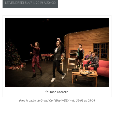
LE
VENDREDI
5 AVRIL 2019 À
20H30
©Simon Gosselin
dans le cadre du Grand Cerf Bleu WEEK – du 29-03 au 05-04