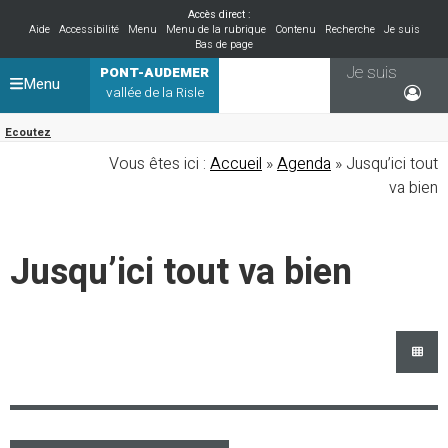
Accès direct :
Aide
Accessibilité
Menu
Menu de la rubrique
Contenu
Recherche
Je suis
Bas de page
Je suis
PONT-AUDEMER
Menu
vallée de la Risle
Ecoutez
Vous êtes ici :
Accueil
»
Agenda
» Jusqu’ici tout
va bien
Jusqu’ici tout va bien