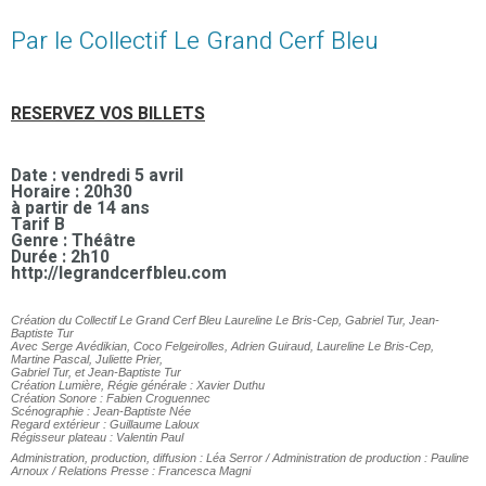
Par le Collectif Le Grand Cerf Bleu
RESERVEZ VOS BILLETS
Date : vendredi 5 avril
Horaire : 20h30
à partir de 14 ans
Tarif B
Genre : Théâtre
Durée : 2h10
http://legrandcerfbleu.com
Création du Collectif Le Grand Cerf Bleu Laureline Le Bris-Cep, Gabriel Tur, Jean-
Baptiste Tur
Avec Serge Avédikian, Coco Felgeirolles, Adrien Guiraud, Laureline Le Bris-Cep,
Martine Pascal, Juliette Prier,
Gabriel Tur, et Jean-Baptiste Tur
Création Lumière, Régie générale : Xavier Duthu
Création Sonore : Fabien Croguennec
Scénographie : Jean-Baptiste Née
Regard extérieur : Guillaume Laloux
Régisseur plateau : Valentin Paul
Administration, production, diffusion : Léa Serror / Administration de production : Pauline
Arnoux / Relations Presse : Francesca Magni