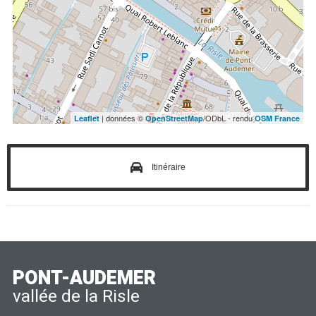
| données ©
/ODbL - rendu
Leaflet
OpenStreetMap
OSM France
Itinéraire
PONT-AUDEMER
vallée de la Risle