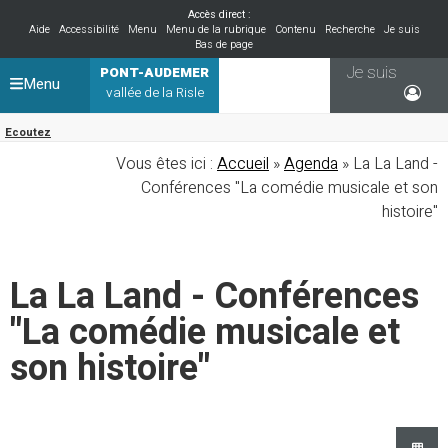
Accès direct :
Aide
Accessibilité
Menu
Menu de la rubrique
Contenu
Recherche
Je suis
Bas de page
Je suis
PONT-AUDEMER
Menu
vallée de la Risle
Ecoutez
Vous êtes ici :
Accueil
»
Agenda
» La La Land -
Conférences "La comédie musicale et son
histoire"
La La Land - Conférences
"La comédie musicale et
son histoire"