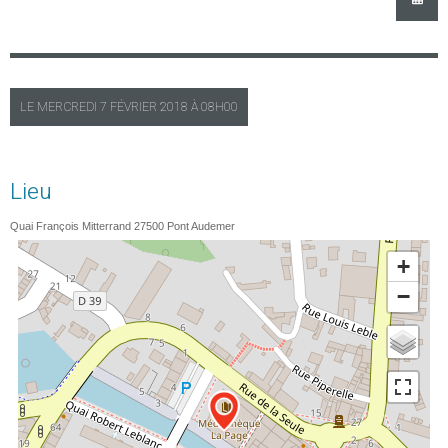
LE
MERCREDI
7 FÉVRIER 2018 À
08H00
Lieu
Quai François Mitterrand
27500
Pont Audemer
+
−